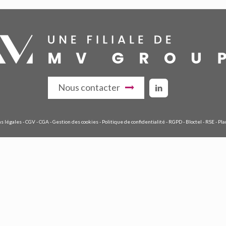
Nous contacter
s légales
-
CGV
-
CGA
-
Gestion des cookies
-
Politique de confidentialité
-
RGPD
-
Bloctel
-
RSE
-
Pla