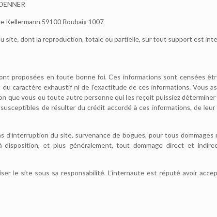
ne DENNER
2 rue Kellermann 59100 Roubaix 1007
 site, dont la reproduction, totale ou partielle, sur tout support est inte
sont proposées en toute bonne foi. Ces informations sont censées êt
t du caractère exhaustif ni de l’exactitude de ces informations. Vous a
n que vous ou toute autre personne qui les reçoit puissiez déterminer le
eptibles de résulter du crédit accordé à ces informations, de leur util
s d’interruption du site, survenance de bogues, pour tous dommages rés
à disposition, et plus généralement, tout dommage direct et indirec
iser le site sous sa responsabilité. L’internaute est réputé avoir acce