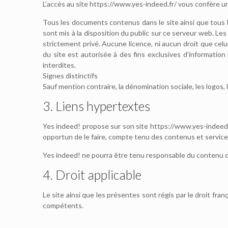
L’accès au site https://www.yes-indeed.fr/ vous confère un 
Tous les documents contenus dans le site ainsi que tous le
sont mis à la disposition du public sur ce serveur web. L
strictement privé. Aucune licence, ni aucun droit que celu
du site est autorisée à des fins exclusives d’informatio
interdites.
Signes distinctifs
Sauf mention contraire, la dénomination sociale, les logos,
3. Liens hypertextes
Yes indeed! propose sur son site https://www.yes-indeed.f
opportun de le faire, compte tenu des contenus et service
Yes indeed! ne pourra être tenu responsable du contenu de c
4. Droit applicable
Le site ainsi que les présentes sont régis par le droit fran
compétents.