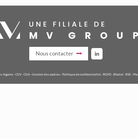
Nous contacter
s légales
-
CGV
-
CGA
-
Gestion des cookies
-
Politique de confidentialité
-
RGPD
-
Bloctel
-
RSE
-
Pla