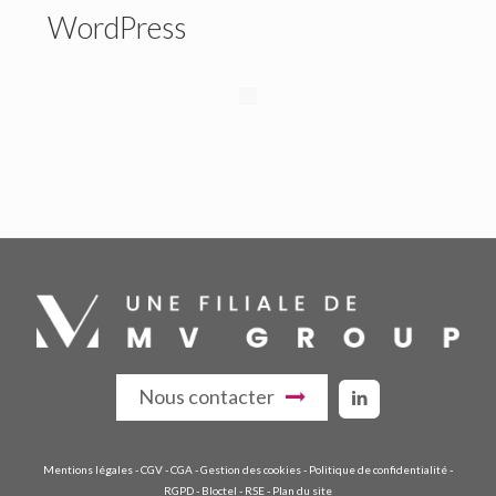
WordPress
Nous contacter
Mentions légales
-
CGV
-
CGA
-
Gestion des cookies
-
Politique de confidentialité
-
RGPD
-
Bloctel
-
RSE
-
Plan du site