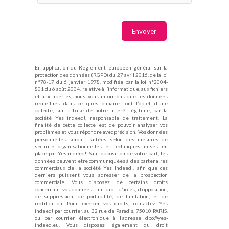
En application du Règlement européen général sur la
protection des données (RGPD) du 27 avril 2016, de la loi
n°78-17 du 6 janvier 1978, modifiée par la loi n°2004-
801 du 6 août 2004, relative à l’informatique, aux fichiers
et aux libertés, nous vous informons que les données
recueillies dans ce questionnaire font l’objet d’une
collecte, sur la base de notre intérêt légitime, par la
société Yes indeed!, responsable de traitement. La
finalité de cette collecte est de pouvoir analyser vos
problèmes et vous répondre avec précision. Vos données
personnelles seront traitées selon des mesures de
sécurité organisationnelles et techniques mises en
place par Yes indeed!. Sauf opposition de votre part, les
données peuvent être communiquées à des partenaires
commerciaux de la société Yes Indeed!, afin que ces
derniers puissent vous adresser de la prospection
commerciale. Vous disposez de certains droits
concernant vos données : un droit d’accès, d’opposition,
de suppression, de portabilité, de limitation, et de
rectification. Pour exercer vos droits, contactez Yes
indeed! par courrier, au 32 rue de Paradis, 75010 PARIS,
ou par courrier électronique à l’adresse dpo@yes-
indeed.eu. Vous disposez également du droit