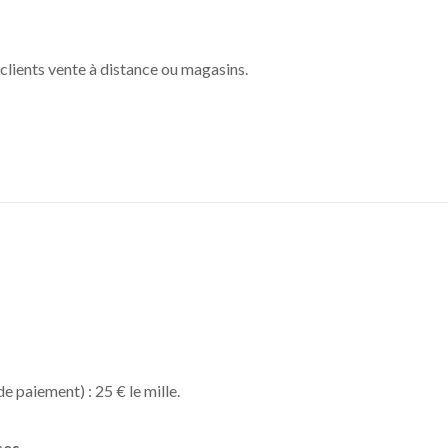
lients vente à distance ou magasins.
e paiement) : 25 € le mille.
ses.