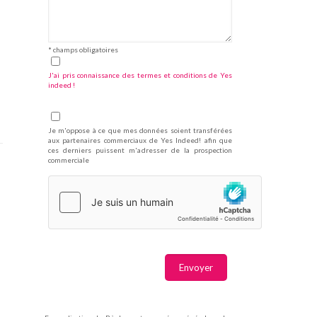
* champs obligatoires
J'ai pris connaissance des termes et conditions de Yes
indeed !
Je m'oppose à ce que mes données soient transférées
aux partenaires commerciaux de Yes Indeed! afin que
ces derniers puissent m'adresser de la prospection
commerciale