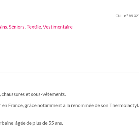
CNIL n° 85 02
ins
,
Séniors
,
Textile
,
Vestimentaire
, chaussures et sous-vêtements.
 en France, grâce notamment à la renommée de son Thermolactyl.
urbaine, âgée de plus de 55 ans.