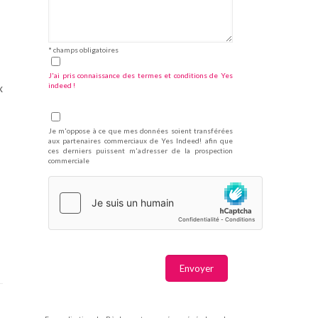
* champs obligatoires
J'ai pris connaissance des termes et conditions de Yes
indeed !
x
Je m'oppose à ce que mes données soient transférées
aux partenaires commerciaux de Yes Indeed! afin que
ces derniers puissent m'adresser de la prospection
commerciale