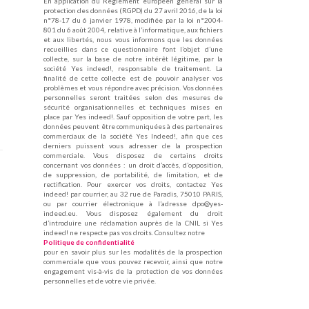
En application du Règlement européen général sur la
protection des données (RGPD) du 27 avril 2016, de la loi
n°78-17 du 6 janvier 1978, modifiée par la loi n°2004-
801 du 6 août 2004, relative à l’informatique, aux fichiers
et aux libertés, nous vous informons que les données
recueillies dans ce questionnaire font l’objet d’une
collecte, sur la base de notre intérêt légitime, par la
société Yes indeed!, responsable de traitement. La
finalité de cette collecte est de pouvoir analyser vos
problèmes et vous répondre avec précision. Vos données
personnelles seront traitées selon des mesures de
sécurité organisationnelles et techniques mises en
place par Yes indeed!. Sauf opposition de votre part, les
données peuvent être communiquées à des partenaires
commerciaux de la société Yes Indeed!, afin que ces
derniers puissent vous adresser de la prospection
commerciale. Vous disposez de certains droits
concernant vos données : un droit d’accès, d’opposition,
de suppression, de portabilité, de limitation, et de
rectification. Pour exercer vos droits, contactez Yes
indeed! par courrier, au 32 rue de Paradis, 75010 PARIS,
ou par courrier électronique à l’adresse dpo@yes-
indeed.eu. Vous disposez également du droit
d’introduire une réclamation auprès de la CNIL si Yes
indeed! ne respecte pas vos droits. Consultez notre
Politique de confidentialité
pour en savoir plus sur les modalités de la prospection
commerciale que vous pouvez recevoir, ainsi que notre
engagement vis-à-vis de la protection de vos données
personnelles et de votre vie privée.