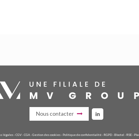
Nous contacter
s légales
-
CGV
-
CGA
-
Gestion des cookies
-
Politique de confidentialité
-
RGPD
-
Bloctel
-
RSE
-
Pla