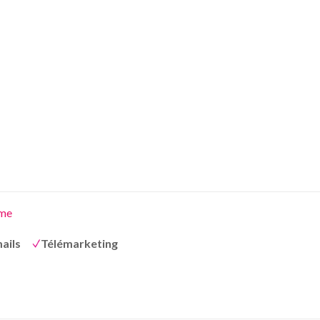
me
ails
Télémarketing