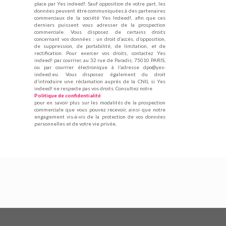
place par Yes indeed!. Sauf opposition de votre part, les
données peuvent être communiquées à des partenaires
commerciaux de la société Yes Indeed!, afin que ces
derniers puissent vous adresser de la prospection
commerciale. Vous disposez de certains droits
concernant vos données : un droit d’accès, d’opposition,
de suppression, de portabilité, de limitation, et de
rectification. Pour exercer vos droits, contactez Yes
indeed! par courrier, au 32 rue de Paradis, 75010 PARIS,
ou par courrier électronique à l’adresse dpo@yes-
indeed.eu. Vous disposez également du droit
d’introduire une réclamation auprès de la CNIL si Yes
indeed! ne respecte pas vos droits. Consultez notre
Politique de confidentialité
pour en savoir plus sur les modalités de la prospection
commerciale que vous pouvez recevoir, ainsi que notre
engagement vis-à-vis de la protection de vos données
personnelles et de votre vie privée.