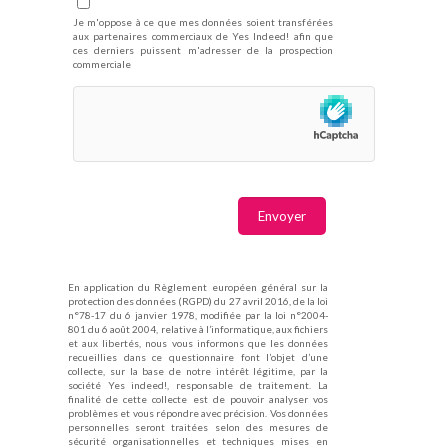
Je m'oppose à ce que mes données soient transférées
aux partenaires commerciaux de Yes Indeed! afin que
ces derniers puissent m'adresser de la prospection
commerciale
En application du Règlement européen général sur la
protection des données (RGPD) du 27 avril 2016, de la loi
n°78-17 du 6 janvier 1978, modifiée par la loi n°2004-
801 du 6 août 2004, relative à l’informatique, aux fichiers
et aux libertés, nous vous informons que les données
recueillies dans ce questionnaire font l’objet d’une
collecte, sur la base de notre intérêt légitime, par la
société Yes indeed!, responsable de traitement. La
finalité de cette collecte est de pouvoir analyser vos
problèmes et vous répondre avec précision. Vos données
personnelles seront traitées selon des mesures de
sécurité organisationnelles et techniques mises en