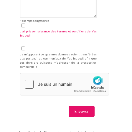
* champs obligatoires
J'ai pris connaissance des termes et conditions de Yes
indeed !
Je m'oppose à ce que mes données soient transférées
aux partenaires commerciaux de Yes Indeed! afin que
ces derniers puissent m'adresser de la prospection
commerciale