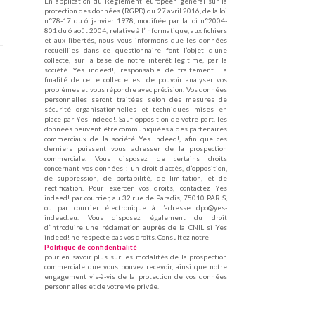
En application du Règlement européen général sur la
protection des données (RGPD) du 27 avril 2016, de la loi
n°78-17 du 6 janvier 1978, modifiée par la loi n°2004-
801 du 6 août 2004, relative à l’informatique, aux fichiers
et aux libertés, nous vous informons que les données
recueillies dans ce questionnaire font l’objet d’une
collecte, sur la base de notre intérêt légitime, par la
société Yes indeed!, responsable de traitement. La
finalité de cette collecte est de pouvoir analyser vos
problèmes et vous répondre avec précision. Vos données
personnelles seront traitées selon des mesures de
sécurité organisationnelles et techniques mises en
place par Yes indeed!. Sauf opposition de votre part, les
données peuvent être communiquées à des partenaires
commerciaux de la société Yes Indeed!, afin que ces
derniers puissent vous adresser de la prospection
commerciale. Vous disposez de certains droits
concernant vos données : un droit d’accès, d’opposition,
de suppression, de portabilité, de limitation, et de
rectification. Pour exercer vos droits, contactez Yes
indeed! par courrier, au 32 rue de Paradis, 75010 PARIS,
ou par courrier électronique à l’adresse dpo@yes-
indeed.eu. Vous disposez également du droit
d’introduire une réclamation auprès de la CNIL si Yes
indeed! ne respecte pas vos droits. Consultez notre
Politique de confidentialité
pour en savoir plus sur les modalités de la prospection
commerciale que vous pouvez recevoir, ainsi que notre
engagement vis-à-vis de la protection de vos données
personnelles et de votre vie privée.