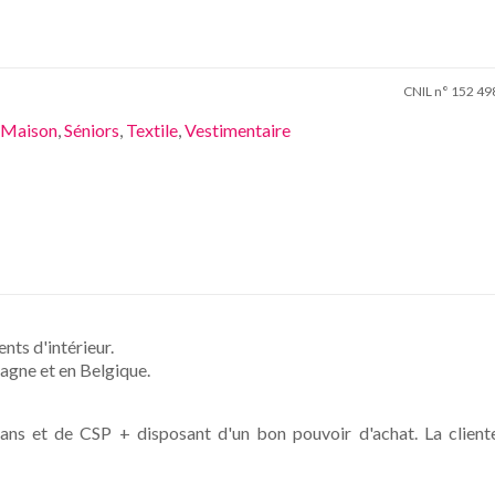
CNIL n° 152 49
Maison
,
Séniors
,
Textile
,
Vestimentaire
nts d'intérieur.
agne et en Belgique.
ns et de CSP + disposant d'un bon pouvoir d'achat. La client