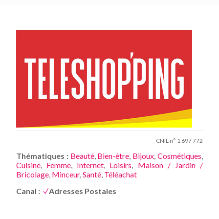
CNIL n° 1 697 772
Thématiques :
Beauté
,
Bien-être
,
Bijoux
,
Cosmétiques
,
Cuisine
,
Femme
,
Internet
,
Loisirs
,
Maison / Jardin /
Bricolage
,
Minceur
,
Santé
,
Téléachat
Canal :
Adresses Postales