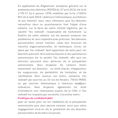
En application du Règlement européen général sur la
protection des données (RGPD) du 27 avril 2016, de la loi
n°78-17 du 6 janvier 1978, modifiée par la loi n°2004-
801 du 6 août 2004, relative à l’informatique, aux fichiers
et aux libertés, nous vous informons que les données
recueillies dans ce questionnaire font l’objet d’une
collecte, sur la base de notre intérêt légitime, par la
société Yes indeed!, responsable de traitement. La
finalité de cette collecte est de pouvoir analyser vos
problèmes et vous répondre avec précision. Vos données
personnelles seront traitées selon des mesures de
sécurité organisationnelles et techniques mises en
place par Yes indeed!. Sauf opposition de votre part, les
données peuvent être communiquées à des partenaires
commerciaux de la société Yes Indeed!, afin que ces
derniers puissent vous adresser de la prospection
commerciale. Vous disposez de certains droits
concernant vos données : un droit d’accès, d’opposition,
de suppression, de portabilité, de limitation, et de
rectification. Pour exercer vos droits, contactez Yes
indeed! par courrier, au 32 rue de Paradis, 75010 PARIS,
ou par courrier électronique à l’adresse dpo@yes-
indeed.eu. Vous disposez également du droit
d’introduire une réclamation auprès de la CNIL si Yes
indeed! ne respecte pas vos droits. Consultez notre
Politique de confidentialité
pour en savoir plus sur les modalités de la prospection
commerciale que vous pouvez recevoir, ainsi que notre
engagement vis-à-vis de la protection de vos données
personnelles et de votre vie privée.