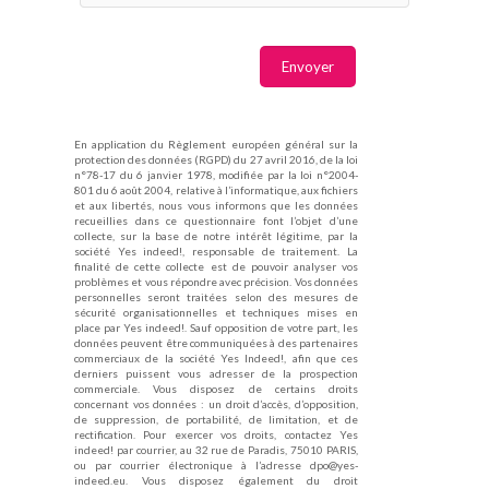
En application du Règlement européen général sur la
protection des données (RGPD) du 27 avril 2016, de la loi
n°78-17 du 6 janvier 1978, modifiée par la loi n°2004-
801 du 6 août 2004, relative à l’informatique, aux fichiers
et aux libertés, nous vous informons que les données
recueillies dans ce questionnaire font l’objet d’une
collecte, sur la base de notre intérêt légitime, par la
société Yes indeed!, responsable de traitement. La
finalité de cette collecte est de pouvoir analyser vos
problèmes et vous répondre avec précision. Vos données
personnelles seront traitées selon des mesures de
sécurité organisationnelles et techniques mises en
place par Yes indeed!. Sauf opposition de votre part, les
données peuvent être communiquées à des partenaires
commerciaux de la société Yes Indeed!, afin que ces
derniers puissent vous adresser de la prospection
commerciale. Vous disposez de certains droits
concernant vos données : un droit d’accès, d’opposition,
de suppression, de portabilité, de limitation, et de
rectification. Pour exercer vos droits, contactez Yes
indeed! par courrier, au 32 rue de Paradis, 75010 PARIS,
ou par courrier électronique à l’adresse dpo@yes-
indeed.eu. Vous disposez également du droit