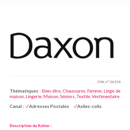
CNIL n° 36 254
Thématiques :
Bien-être
,
Chaussures
,
Femme
,
Linge de
maison
,
Lingerie
,
Maison
,
Séniors
,
Textile
,
Vestimentaire
Canal :
Adresses Postales
Asiles-colis
Description du fichier :