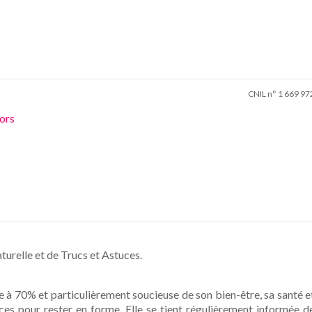
CNIL n° 1 669 97
ors
urelle et de Trucs et Astuces.
ne à 70% et particulièrement soucieuse de son bien-être, sa santé e
uces pour rester en forme. Elle se tient régulièrement informée d