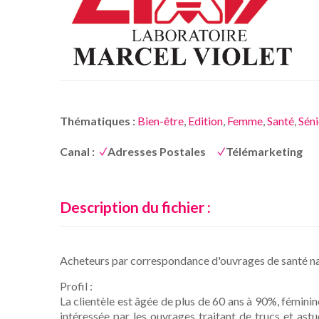
Thématiques :
Bien-être
,
Edition
,
Femme
,
Santé
,
Séni
Canal :
Adresses Postales
Télémarketing
Description du fichier :
Acheteurs par correspondance d'ouvrages de santé nat
Profil :
La clientèle est âgée de plus de 60 ans à 90%, fémini
intéressée par les ouvrages traitant de trucs et ast