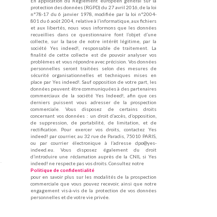
En application du Règlement européen général sur la
protection des données (RGPD) du 27 avril 2016, de la loi
n°78-17 du 6 janvier 1978, modifiée par la loi n°2004-
801 du 6 août 2004, relative à l’informatique, aux fichiers
et aux libertés, nous vous informons que les données
recueillies dans ce questionnaire font l’objet d’une
collecte, sur la base de notre intérêt légitime, par la
société Yes indeed!, responsable de traitement. La
finalité de cette collecte est de pouvoir analyser vos
problèmes et vous répondre avec précision. Vos données
personnelles seront traitées selon des mesures de
sécurité organisationnelles et techniques mises en
place par Yes indeed!. Sauf opposition de votre part, les
données peuvent être communiquées à des partenaires
commerciaux de la société Yes Indeed!, afin que ces
derniers puissent vous adresser de la prospection
commerciale. Vous disposez de certains droits
concernant vos données : un droit d’accès, d’opposition,
de suppression, de portabilité, de limitation, et de
rectification. Pour exercer vos droits, contactez Yes
indeed! par courrier, au 32 rue de Paradis, 75010 PARIS,
ou par courrier électronique à l’adresse dpo@yes-
indeed.eu. Vous disposez également du droit
d’introduire une réclamation auprès de la CNIL si Yes
indeed! ne respecte pas vos droits. Consultez notre
Politique de confidentialité
pour en savoir plus sur les modalités de la prospection
commerciale que vous pouvez recevoir, ainsi que notre
engagement vis-à-vis de la protection de vos données
personnelles et de votre vie privée.