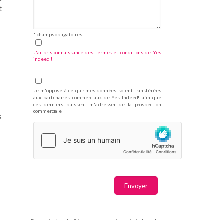
t
* champs obligatoires
J'ai pris connaissance des termes et conditions de Yes
indeed !
Je m'oppose à ce que mes données soient transférées
aux partenaires commerciaux de Yes Indeed! afin que
ces derniers puissent m'adresser de la prospection
commerciale
s