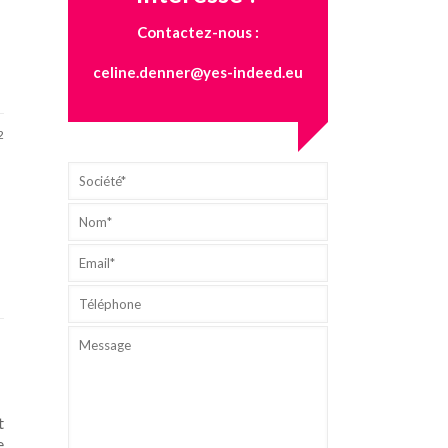
Contactez-nous :
celine.denner@yes-indeed.eu
2
t
e