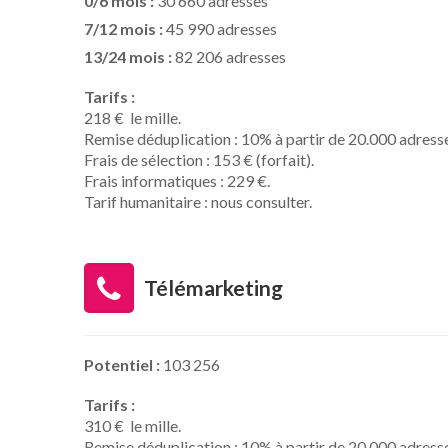
0/6 mois :
30 660 adresses
7/12 mois :
45 990 adresses
13/24 mois :
82 206 adresses
Tarifs :
218 € le mille.
Remise déduplication : 10% à partir de 20.000 adress
Frais de sélection : 153 € (forfait).
Frais informatiques : 229 €.
Tarif humanitaire : nous consulter.
Télémarketing
Potentiel :
103 256
Tarifs :
310 € le mille.
Remise déduplication : 10% à partir de 20.000 adress