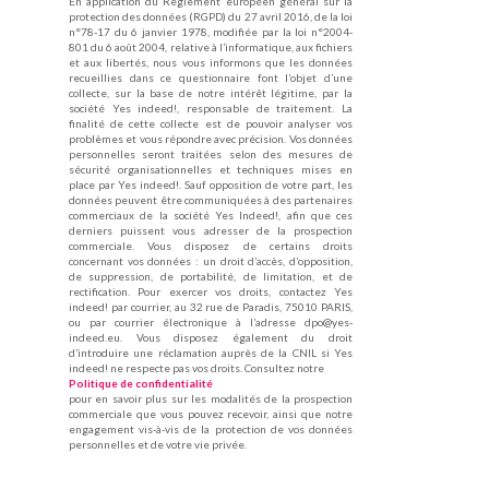
En application du Règlement européen général sur la
protection des données (RGPD) du 27 avril 2016, de la loi
n°78-17 du 6 janvier 1978, modifiée par la loi n°2004-
801 du 6 août 2004, relative à l’informatique, aux fichiers
et aux libertés, nous vous informons que les données
recueillies dans ce questionnaire font l’objet d’une
collecte, sur la base de notre intérêt légitime, par la
société Yes indeed!, responsable de traitement. La
finalité de cette collecte est de pouvoir analyser vos
problèmes et vous répondre avec précision. Vos données
personnelles seront traitées selon des mesures de
sécurité organisationnelles et techniques mises en
place par Yes indeed!. Sauf opposition de votre part, les
données peuvent être communiquées à des partenaires
commerciaux de la société Yes Indeed!, afin que ces
derniers puissent vous adresser de la prospection
commerciale. Vous disposez de certains droits
concernant vos données : un droit d’accès, d’opposition,
de suppression, de portabilité, de limitation, et de
rectification. Pour exercer vos droits, contactez Yes
indeed! par courrier, au 32 rue de Paradis, 75010 PARIS,
ou par courrier électronique à l’adresse dpo@yes-
indeed.eu. Vous disposez également du droit
d’introduire une réclamation auprès de la CNIL si Yes
indeed! ne respecte pas vos droits. Consultez notre
Politique de confidentialité
pour en savoir plus sur les modalités de la prospection
commerciale que vous pouvez recevoir, ainsi que notre
engagement vis-à-vis de la protection de vos données
personnelles et de votre vie privée.