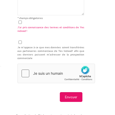
* champs obligatoires
J'ai pris connaissance des termes et conditions de Yes
indeed !
Je m'oppose à ce que mes données soient transférées
aux partenaires commerciaux de Yes Indeed! afin que
ces derniers puissent m'adresser de la prospection
commerciale