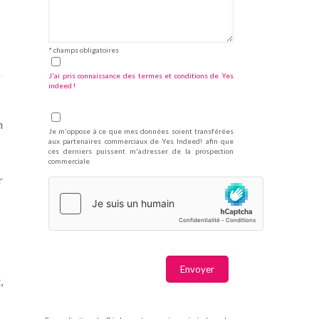
* champs obligatoires
J'ai pris connaissance des termes et conditions de Yes
indeed !
n
Je m'oppose à ce que mes données soient transférées
aux partenaires commerciaux de Yes Indeed! afin que
ces derniers puissent m'adresser de la prospection
commerciale
r
,