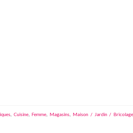
iques
,
Cuisine
,
Femme
,
Magasins
,
Maison / Jardin / Bricolag