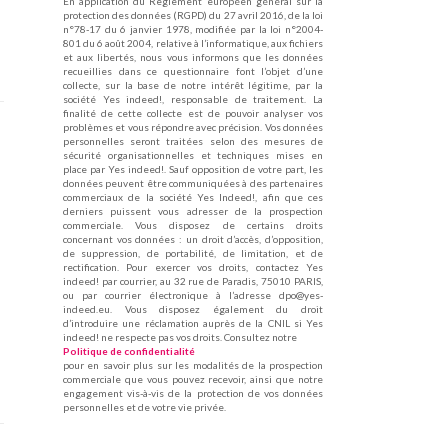
En application du Règlement européen général sur la
protection des données (RGPD) du 27 avril 2016, de la loi
n°78-17 du 6 janvier 1978, modifiée par la loi n°2004-
801 du 6 août 2004, relative à l’informatique, aux fichiers
et aux libertés, nous vous informons que les données
recueillies dans ce questionnaire font l’objet d’une
collecte, sur la base de notre intérêt légitime, par la
société Yes indeed!, responsable de traitement. La
finalité de cette collecte est de pouvoir analyser vos
problèmes et vous répondre avec précision. Vos données
personnelles seront traitées selon des mesures de
sécurité organisationnelles et techniques mises en
place par Yes indeed!. Sauf opposition de votre part, les
données peuvent être communiquées à des partenaires
commerciaux de la société Yes Indeed!, afin que ces
derniers puissent vous adresser de la prospection
commerciale. Vous disposez de certains droits
concernant vos données : un droit d’accès, d’opposition,
de suppression, de portabilité, de limitation, et de
rectification. Pour exercer vos droits, contactez Yes
indeed! par courrier, au 32 rue de Paradis, 75010 PARIS,
ou par courrier électronique à l’adresse dpo@yes-
indeed.eu. Vous disposez également du droit
d’introduire une réclamation auprès de la CNIL si Yes
indeed! ne respecte pas vos droits. Consultez notre
Politique de confidentialité
pour en savoir plus sur les modalités de la prospection
commerciale que vous pouvez recevoir, ainsi que notre
engagement vis-à-vis de la protection de vos données
personnelles et de votre vie privée.